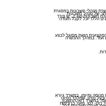
כשרת מנהלי חשבונות במסגרת
תר של מנהל חשבונות
מחייבת לעבור בהצלחה מבחן מקצועי פנימי ברמה מקצועית סוג 1. על מנת לקבל סיוג מקצועי מתקדם יותר, דהיינו הנהלת חשבונות סוג 2, יש צורך
ם הללו יוכל לקבל תעודה
ברמה המקצועית הזאת מסוגל לבצע
ת ועוד. במהלך ההכשרה
ות.
מנוסה ומיומן. במשרד גיורא
על נסיון, שמלבד נסיונו
ות? במשרד רואי החשבון
רונן- לנץ, פועל ברציפות
 ושות' מנהלי חשבונות בכל