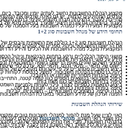
מקצוע הנהלת החשבונות נחשב לעתיק יומין ומכובד. כיום
קורסים המחולקים לרמות. יש גם כאלה שרכשו את המקצוע
לעבור בהצלחה גם מבחן חיצוני שנערך בפיקוח מלא של מש
מקצועית המעידה עליו כמנהל חשבונות בעל הסמכה של סוג 1 + 
תחומי הידע של מנהל חשבונות סוג 1+2
הנהלת חשבונות סוג 1+2 כוללת את הת
את הרישום החשבונאי וניהול ספרים של עסקים קטנים, עצמא
המקצועית מקבל מנהל החשבונות את הכלים והידע הדרושים
מושגי היסוד הכלכליים ורקע בתחום הבנקאות וניהול הכספ
מידע על סוגי התאגדויות שונות מבחינה חשבונאית וההבד
אמצעי תשלום שונים ואופן הרישום בשפה החשבונאית ובפק
רישום של מלאי – מלאי נכנס, מלאי יוצא, עדכון לפי שיטות ש
ביצוע חישובים מסחריים על פי עקרונות מקובלים של החשבו
ניהול כרטסת בהנהלת חשבונות, למשל כרטסת לקוחות קבו
טיפול בהנחות מסחריות שניתנו או התקבלו.
טיפול חשבונאי בנושאים נוספים כגון קופה קטנה, התחייב
טיפול בדוחות חשבונאיים כגון מאזן בוחן.
ביצוע התאמות כספיות לצורך גילוי טעויות ולמניעת השמטו
טיפול בפחת והפחתות ברכוש קבוע, מכונות וכדומה.
הכרה וטיפול במסמכים חשבונאיים – חשבוניות, קבלות.
הזמנה ועדכון של מידע חשבונאי במערכת הנהלת חשבונות
שירותי הנהלת חשבונות
ראוי לציין שעל מנת להפוך למנהלי חשבונות טובים ומקצו
לנץ ושות' רואי חשבון,
מנהלי חשבונות
שנקלטים לעבודה עו
בהנהלת חשבונות, מכיר את התיק הספציפי שלגביו מתבצעת
הוותיק גיורא לנץ ושות' רואי חשבון ניתן לקבל שירותי הנ
מאז שנת 1979 והוא פעיל וחבר בארגון אליוט, ה