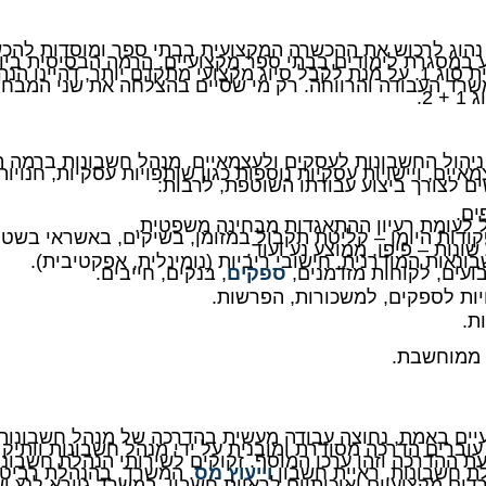
, נהוג לרכוש את ההכשרה המקצועית בבתי ספר ומוסדות לה
 במסגרת לימודים בבתי ספר מקצועיים. הרמה הבסיסית ביו
רד העבודה והרווחה. רק מי שסיים בהצלחה את שני המבחני
2.
שתית והבסיס של ניהול החשבונות לעסקים ולעצמאיים. מנהל חשבונות 
יים, ויישויות עסקיות נוספות כגון שותפויות עסקיות, חנויו
 לצורך ביצוע עבודתו השוטפת, לרבות:
ים.
ל לעומת רעיון ההתאגדות מבחינה משפטית.
ודות היומן – קליטת תקבול במזומן, בשיקים, באשראי בשטר
ונות – פיפו, ממוצע נע ועוד.
נאות המודרנית, חישובי ריביות (נומינלית, אפקטיבית).
עים, לקוחות מזדמנים,
ספקים
, בנקים, חייבים.
ויות לספקים, למשכורות, הפרשות.
ת.
 ממוחשבת.
עיים באמת, נחוצה עבודה מעשית בהדרכה של מנהל חשבונות 
ברים הדרכה מסודרת ומובנית על ידי מנהל חשבונות וותיק וב
 ההדרכה וזהו ערכו המוסף. זקוקים לשירותי הנהלת חשבונ
הלת חשבונות, ראיית חשבון
וייעוץ מס
. המשרד, בהנהלת רביטל 
מאגד משרדים מקצועיים ואיכותיים לראיית חשבון. במשרד גיורא לנץ