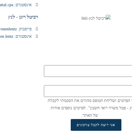
אינסטגרם: ariel.fattal.cpa@
רביטל רונן - לנץ
פייסבוק: revital.ronenlentz
אינסטגרם: revital.ronen.lentz@
י הפרטים ושליחת הטופס מהווים את הסכמתי לקבלת
ץ - פטל משרד רואי חשבון". לפרטים נוספים אודות
וש ומדיניות פרטיות
של האתר.
אני רוצה לקבל עדכונים