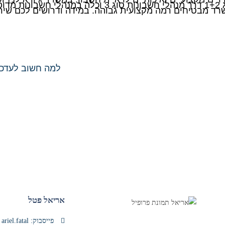
הרמות – החל ממנהלי חשבונות שסיימו בהצלחה קורס סוג 1+2 דרך מנהלי ח
למה חשוב לעדכ
אריאל פטל
פייסבוק: ariel.fatal